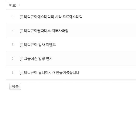
번호
바디큐어에스테틱의 시작 오르에스테틱
바디큐어필라테스 지도자과정
4
바디큐어 감사 이벤트
3
그룹레슨 일정 연기
2
바디큐어 홈페이지가 만들어졌습니다.
1
enFree